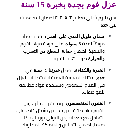
عزل فوم بجدة بخبرة 15 سنة
نحن نلتزم بأعلى معايير E-E-A-T لضمان ثقة عملائنا
في
:
جدة
نقدم ضماناً
ضمان طويل المدى على العمل:
موثقاً لمدة
على جودة مواد الفوم
5 سنوات
والتنفيذ، لضمان
حماية السطح من التسرب
طوال هذه الفترة.
والحرارة
بفضل
في
الخبرة والكفاءة:
خبرتنا 15 سنة
، نمتلك المعرفة العميقة لمتطلبات العزل
جدة
في المناخ السعودي ونستخدم مواد مطابقة
للمواصفات.
يتم تنفيذ عملية رش
الفنيون المتخصصون:
الفوم بواسطة فنيين مدربين بشكل خاص على
التعامل مع معدات رش البولي يوريثان (PU
Foam) لضمان التجانس والسماكة المطلوبة.