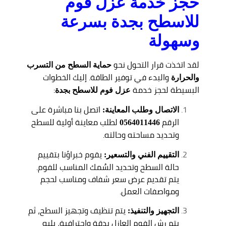
حجز خدمة عزل فوم
للاسطح بجدة بسرعة
وسهولة
لقد اتخذت قرار التحول نحو
حماية السطح من التسرب
والبدء في توفير الطاقة. إليك الخطوات
والحرارة
البسيطة لحجز خدمة
:
عزل فوم للاسطح بجدة
اتصل بنا مباشرة على
الاتصال وطلب المعاينة:
الرقم
لطلب معاينة أولية للسطح
0564011446
وتحديد مساحته وحالته.
يقوم خبراؤنا بتقييم
التقييم الفني والتسعير:
حالة السطح وتحديد السُمك المناسب للفوم.
يتم تقديم عرض سعر شفاف ومناسب لحجم
ومواصفات العمل.
يتم تنظيف وتجهيز السطح، ثم
التجهيز والتنفيذ:
يتم رش الفوم العازل بدقة واحترافية، يليه