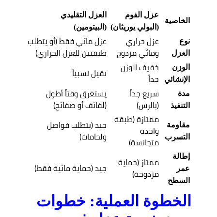
عزل الفوم
العزل التقليدي
الخاصية
(البولي يوريثان)
(البيتومين)
عزل حراري
عزل مائي فقط (أو يتطلب
نوع
ومائي مزدوج
طبقتين للعزل الحراري)
العزل
خفيف الوزن
الوزن
ثقيل نسبياً
جداً
الإنشائي
سريع جداً
يستغرق وقتاً أطول
مدة
(بالرش)
(لفائف أو صفائح)
التنفيذ
ممتازة (طبقة
جيد (يتطلب فواصل
مقاومة
واحدة
ولحامات)
التسرب
متجانسة)
إطالة
ممتاز (حماية
جيد (حماية مائية فقط)
عمر
مزدوجة)
السطح
الخطوة العملية: خطوات