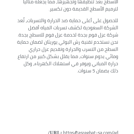
الأسطح بعد تنظيفها وتجهيزها، مما يجعله مثالياً
لترميم الأسطح القديمة دون تكسير.
للحصول على أعلى حماية ضد الحرارة والتسربات، تُعد
الشركة السعودية لكشف تسربات المياه أفضل
شركة عزل فوم بجدة لخدمة عزل فوم للاسطح بجدة.
نحن نستخدم تقنية رش البولي يوريثان لضمان حماية
السطح من التسرب والحرارة وتقديم عزل حراري
ومائي يدوم سنوات، مما يقلل بشكل كبير من ارتفاع
حرارة المباني ويوفر في استهلاك الكهرباء، وكل
ذلك بضمان 5 سنوات.
https://tasreebat-sa.com/ad/
URL: