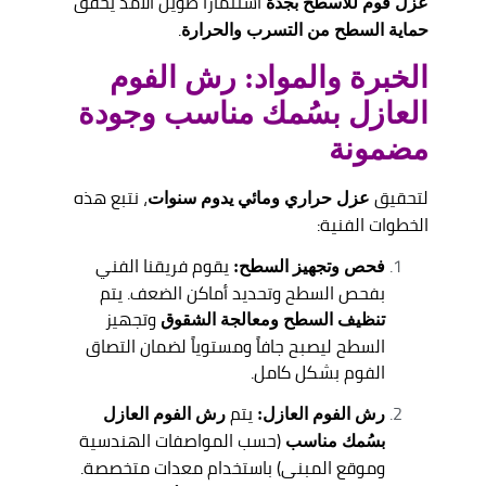
استثماراً طويل الأمد يحقق
عزل فوم للاسطح بجدة
.
حماية السطح من التسرب والحرارة
الخبرة والمواد: رش الفوم
العازل بسُمك مناسب وجودة
مضمونة
لتحقيق
، نتبع هذه
عزل حراري ومائي يدوم سنوات
الخطوات الفنية:
يقوم فريقنا الفني
فحص وتجهيز السطح:
بفحص السطح وتحديد أماكن الضعف. يتم
وتجهيز
تنظيف السطح ومعالجة الشقوق
السطح ليصبح جافاً ومستوياً لضمان التصاق
الفوم بشكل كامل.
يتم
رش الفوم العازل:
رش الفوم العازل
(حسب المواصفات الهندسية
بسُمك مناسب
وموقع المبنى) باستخدام معدات متخصصة.