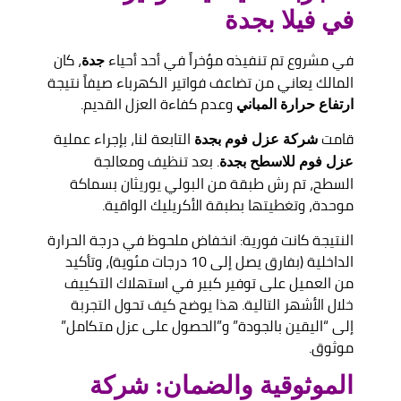
في فيلا بجدة
في مشروع تم تنفيذه مؤخراً في أحد أحياء
، كان
جدة
المالك يعاني من تضاعف فواتير الكهرباء صيفاً نتيجة
وعدم كفاءة العزل القديم.
ارتفاع حرارة المباني
قامت
التابعة لنا، بإجراء عملية
شركة عزل فوم بجدة
. بعد تنظيف ومعالجة
عزل فوم للاسطح بجدة
السطح، تم رش طبقة من البولي يوريثان بسماكة
موحدة، وتغطيتها بطبقة الأكريليك الواقية.
النتيجة كانت فورية: انخفاض ملحوظ في درجة الحرارة
الداخلية (بفارق يصل إلى 10 درجات مئوية)، وتأكيد
من العميل على توفير كبير في استهلاك التكييف
خلال الأشهر التالية. هذا يوضح كيف تحول التجربة
إلى “اليقين بالجودة” و”الحصول على عزل متكامل”
موثوق.
الموثوقية والضمان: شركة