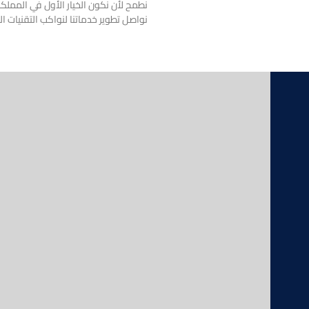
نطمح لأن نكون الخيار الأول في المملك
نواصل تطوير خدماتنا لنواكب التقنيات ال