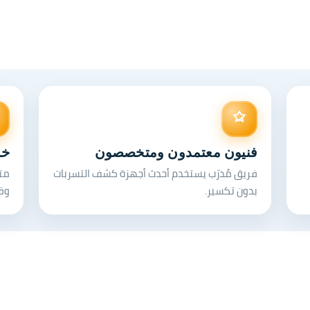
فنيون معتمدون ومتخصصون
خد
فريق مُدرّب يستخدم أحدث أجهزة كشف التسربات
مت
بدون تكسير.
وق