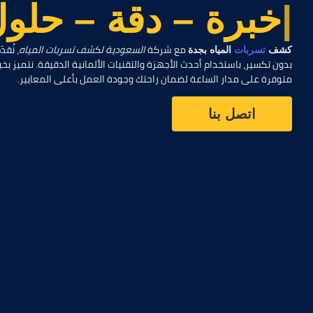
|
خ
ب
ر
ة
–
د
ق
ة
–
ح
ل
و
ل
مع شركة
السعودية لكشف تسربات المياه
، نُق
كشف
تسربات
المياه بجدة
بدون تكسير، باستخدام أحدث الأجهزة والتقنيات الألمانية الدقيقة. نتميز
متوفرة على مدار الساعة لضمان راحتك وجودة العمل بأعلى المعايير.
اتصل بنا