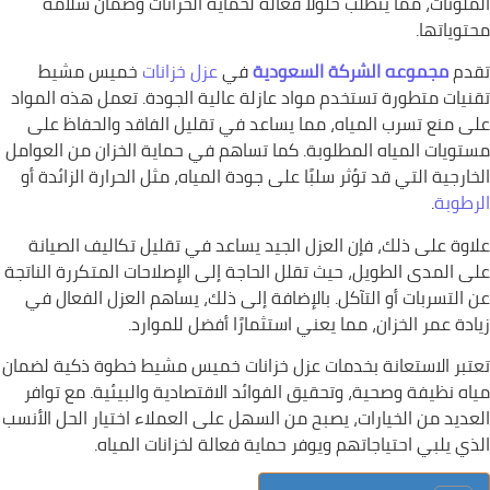
الملوثات، مما يتطلب حلولاً فعالة لحماية الخزانات وضمان سلامة
محتوياتها.
تقدم
مجموعه الشركة السعودية
في
عزل خزانات
خميس مشيط
تقنيات متطورة تستخدم مواد عازلة عالية الجودة. تعمل هذه المواد
على منع تسرب المياه، مما يساعد في تقليل الفاقد والحفاظ على
مستويات المياه المطلوبة. كما تساهم في حماية الخزان من العوامل
الخارجية التي قد تؤثر سلبًا على جودة المياه، مثل الحرارة الزائدة أو
الرطوبة
.
علاوة على ذلك، فإن العزل الجيد يساعد في تقليل تكاليف الصيانة
على المدى الطويل، حيث تقلل الحاجة إلى الإصلاحات المتكررة الناتجة
عن التسربات أو التآكل. بالإضافة إلى ذلك، يساهم العزل الفعال في
زيادة عمر الخزان، مما يعني استثمارًا أفضل للموارد.
تعتبر الاستعانة بخدمات عزل خزانات خميس مشيط خطوة ذكية لضمان
مياه نظيفة وصحية، وتحقيق الفوائد الاقتصادية والبيئية. مع توافر
العديد من الخيارات، يصبح من السهل على العملاء اختيار الحل الأنسب
الذي يلبي احتياجاتهم ويوفر حماية فعالة لخزانات المياه.