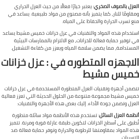
العزل بالصوف الصخري:
يعتبر خيارًا فعالًا من حيث العزل الحراري
ومقاومًا للنار، كما يتميز بأنه مصنوع من مواد طبيعية. يساعد في
منع تسرب الحرارة والحفاظ على المياه.
استخدام هذه المواد والتقنيات في عزل خزانات خميس مشيط يساعد
في توفير حماية فعالة للخزانات، مع الالتزام بالممارسات البيئية
المستدامة، مما يضمن سلامة المياه ويعزز من كفاءة التشغيل.
الاجهزه المتطوره في : عزل خزانات
خميس مشيط
تتضمن أجهزة وتقنيات العزل المتطورة المستخدمة في عزل خزانات
خميس مشيط مجموعة متنوعة من الحلول الحديثة التي تعزز فعالية
العزل وتضمن جودة الأداء. إليك بعض هذه الأجهزة والتقنيات:
أنظمة العزل السائل:
تستخدم هذه الأنظمة مواد سائلة متطورة
تُطبق على أسطح الخزانات لتكوين طبقة عازلة قوية ومرنة. تتميز
هذه المواد بمقاومتها للرطوبة والحرارة وتوفر حماية فعالة ضد
التسربات.