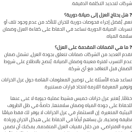
شركات لتحديد التكلفة الدقيقة.
❓
هل يحتاج العزل إلى صيانة دورية؟
نعم، يُفضل إجراء فحوصات دورية للخزان للتأكد من عدم وجود تلف أو
تسربات. الصيانة الدورية تساعد في الحفاظ على كفاءة العزل وضمان
سلامة المياه.
❓
ما هي الضمانات المقدمة على العزل؟
تقدم العديد من الشركات ضمانات تتعلق بجودة العزل، تشمل ضمان
عدم التسرب لفترة معينة وضمان الصيانة. يُنصح بالاطلاع على شروط
الضمان قبل التعاقد مع أي شركة.
تساعد هذه الأسئلة على توضيح المعلومات الهامة حول عزل الخزانات
وتوفير المعرفة اللازمة لاتخاذ قرارات مستنيرة.
ختامًا، يُعتبر عزل خزانات خميس مشيط عملية حيوية لا غنى عنها
للحفاظ على جودة المياه وضمان سلامتها، خاصةً في ظل الظروف
البيئية المتغيرة. إن الاستثمار في عزل الخزانات لا يوفر لك فقط مياهًا
نظيفة وصحية، بل يساهم أيضًا في الحفاظ على هيكل الخزان وزيادة
عمره الافتراضي. من خلال تقنيات العزل المتقدمة، يمكنك أن تضمن