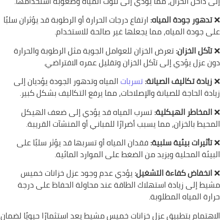
إلى داخل الخزان، مما يؤدي إلى تلوث المياه وصعوبة استخدامها.
❌
تدهور جودة المياه:
ارتفاع درجات الحرارة أو الرطوبة قد يؤثران سلبًا
على جودة المياه، مما يجعلها غير صالحة للاستخدام.
❌
تآكل الخزان:
تعرض الخزان للعوامل الجوية مثل الرطوبة والحرارة
دون عزل يؤدي إلى تآكل الخزان وتقليل عمره الافتراضي.
❌
زيادة تكاليف الصيانة:
تسربات
المياه وتدهور الجودة يؤديان إلى
زيادة الحاجة للصيانة والإصلاحات، مما يرفع التكاليف بشكل كبير.
❌
المخاطر الهيكلية:
تسرب المياه قد يؤدي إلى ضعف الهيكل
المحيط بالخزان، مما يسبب أضرارًا للمباني أو المنشآت القريبة.
❌
تأثيرات بيئية سلبية:
فقدان المياه أو تسربها قد يؤثر سلبًا على
البيئة المحلية ويزيد من الضغط على الموارد المائية.
❌
انخفاض كفاءة التشغيل:
يؤدي عدم وجود عزل خزانات خميس
مشيط إلى زيادة استهلاك الطاقة عند محاولة الحفاظ على درجة
حرارة المياه المطلوبة.
الاهتمام بتطبيق عزل خزانات خميس مشيط يعد استثمارًا حيويًا لضمان