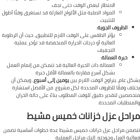
الانتظار لبعض الوقت حتى تجف.
المواد الصلبة مثل الألواح العازلة قد تستغرق وقتًا أطول
للتثبيت.
الظروف الجوية:
يؤثر الطقس على الوقت اللازم للتطبيق، حيث أن الرطوبة
العالية أو درجات الحرارة المنخفضة قد تؤخر عملية
التجفيف.
خبرة العمالة:
العمالة ذات الخبرة العالية قد تتمكن من إتمام العمل
بشكل أسرع مقارنة بالعمالة الأقل خبرة.
بشكل عام، يتراوح الوقت اللازم بين
يومين إلى أسبوع
، ويمكن أن
يختلف وفقًا للظروف المحددة لكل مشروع. من الأفضل استشارة
متخصصين لتقدير دقيق للوقت المطلوب بناءً على حالة الخزان
والمتطلبات المحددة.
مراحل عزل خزانات خميس مشيط
تتضمن مراحل عزل خزانات خميس مشيط عدة خطوات أساسية تضمن
فعالية العزل وجودته. إليك مراحل العملية: