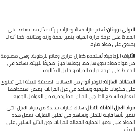
البولي يوريثان:
يُعتبر عازلًا فعالًا وعازلًا حراريًا جيدًا، مما يساعد على
الحفاظ على درجة حرارة المياه. يتميز بخفة وزنه ومتانته، كما أنه لا
يحتوي على مواد ضارة.
الألياف الزجاجية:
تُستخدم كعازل حراري ومانع للرطوبة، وهي مصنوعة
من مواد معاد تدويرها، مما يجعلها خيارًا صديقًا للبيئة. تساعد في
الحفاظ على درجة حرارة المياه وتقليل التكاليف.
الدهانات العازلة:
تتوفر أنواع من الدهانات الصديقة للبيئة التي تحتوي
على مكونات طبيعية وتساعد في عزل الخزانات. يمكن استخدامها
لتغطية السطح الخارجي للخزان، مما يحميه من العوامل الجوية.
مواد العزل القابلة للتحلل:
هناك خيارات جديدة من مواد العزل التي
تتميز بأنها قابلة للتحلل وتساهم في تقليل النفايات. تعمل هذه
المواد على توفير الحماية الفعالة للخزانات دون التأثير السلبي على
البيئة.