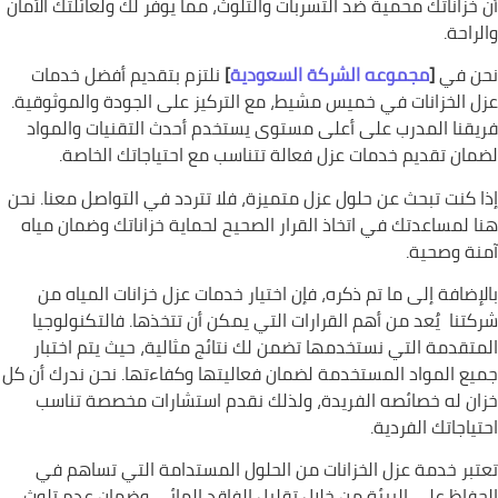
أن خزاناتك محمية ضد التسربات والتلوث، مما يوفر لك ولعائلتك الأمان
والراحة.
نحن في
[
مجموعه الشركة السعودية
]
نلتزم بتقديم أفضل خدمات
عزل الخزانات في خميس مشيط، مع التركيز على الجودة والموثوقية.
فريقنا المدرب على أعلى مستوى يستخدم أحدث التقنيات والمواد
لضمان تقديم خدمات عزل فعالة تتناسب مع احتياجاتك الخاصة.
إذا كنت تبحث عن حلول عزل متميزة، فلا تتردد في التواصل معنا. نحن
هنا لمساعدتك في اتخاذ القرار الصحيح لحماية خزاناتك وضمان مياه
آمنة وصحية.
بالإضافة إلى ما تم ذكره، فإن اختيار خدمات عزل خزانات المياه من
شركتنا يُعد من أهم القرارات التي يمكن أن تتخذها. فالتكنولوجيا
المتقدمة التي نستخدمها تضمن لك نتائج مثالية، حيث يتم اختبار
جميع المواد المستخدمة لضمان فعاليتها وكفاءتها. نحن ندرك أن كل
خزان له خصائصه الفريدة، ولذلك نقدم استشارات مخصصة تناسب
احتياجاتك الفردية.
تعتبر خدمة عزل الخزانات من الحلول المستدامة التي تساهم في
الحفاظ على البيئة من خلال تقليل الفاقد المائي وضمان عدم تلوث