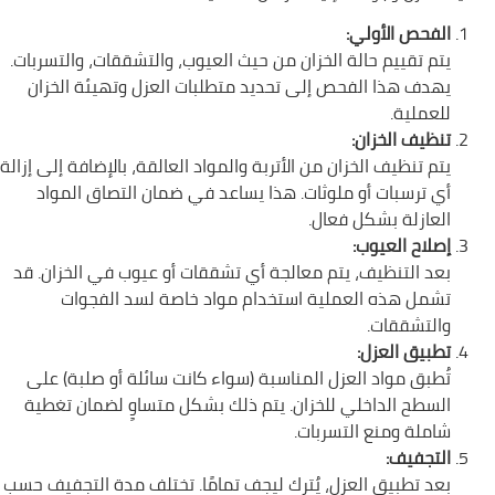
الفحص الأولي:
يتم تقييم حالة الخزان من حيث العيوب، والتشققات، والتسربات.
يهدف هذا الفحص إلى تحديد متطلبات العزل وتهيئة الخزان
للعملية.
تنظيف الخزان:
يتم تنظيف الخزان من الأتربة والمواد العالقة، بالإضافة إلى إزالة
أي ترسبات أو ملوثات. هذا يساعد في ضمان التصاق المواد
العازلة بشكل فعال.
إصلاح العيوب:
بعد التنظيف، يتم معالجة أي تشققات أو عيوب في الخزان. قد
تشمل هذه العملية استخدام مواد خاصة لسد الفجوات
والتشققات.
تطبيق العزل:
تُطبق مواد العزل المناسبة (سواء كانت سائلة أو صلبة) على
السطح الداخلي للخزان. يتم ذلك بشكل متساوٍ لضمان تغطية
شاملة ومنع التسربات.
التجفيف:
بعد تطبيق العزل، يُترك ليجف تمامًا. تختلف مدة التجفيف حسب