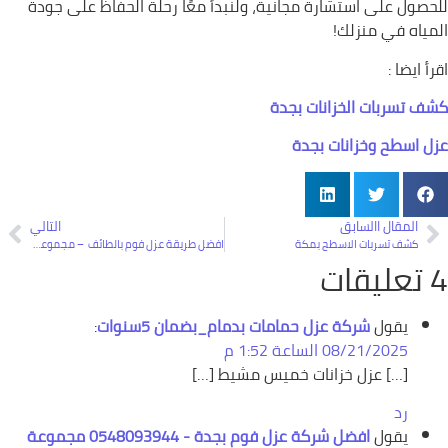
للحصول على استشارة مجانية، ولنبدأ معًا رحلة الحفاظ على جودة
المياه في منزلك!
اقرأ ايضا :
كشف تسربات الخزانات بجدة
عزل اسطح وخزانات بجدة
المقال االسابق
التالي
كشف تسربات الاسطح بمكة
افضل طريقة عزل فوم بالطائف – مجموعة الشركة السعودية
4 تعليقات
يقول
شركة عزل حمامات بدمام_بضمان 5سنوات
:
08/21/2025 الساعة 1:52 م
[…] عزل خزانات خميس مشيط […]
رد
يقول
افضل شركة عزل فوم بجدة - 0548093944 مجموعة