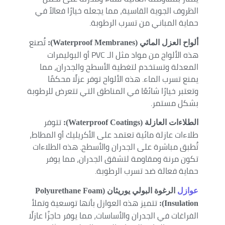
الظروف الجوية القاسية، مما يجعله خيارًا فعالاً في
حماية المباني من تسرب الرطوبة.
تُصنع
ألواح العزل المائي (Waterproof Membranes):
هذه الألواح من مواد مثل الـ PVC أو البوليمرات
المعدلة وتستخدم لتغطية الأسطح والجدران، مما
يمنع تسرب الماء. هذه الألواح توفر عزلًا محكمًا
وتعتبر خيارًا شائعًا في المناطق التي تتعرض للرطوبة
بشكل مستمر.
تتوفر
الطلاءات العازلة (Waterproof Coatings):
طلاءات عازلة مائية تعتمد على الأكريليك أو المطاط،
تُطبق مباشرة على الجدران والأسطح. هذه الطلاءات
تكون مرنة ومقاومة لتشقق الجدران، مما يوفر
حماية فعالة ضد تسرب الرطوبة.
عوازل
الرغوة البولي يوريثان (Polyurethane Foam
تتميز هذه العوازل بأنها توسعية وتملأ
Insulation):
الفراغات في الجدران والأساسات، مما يوفر حاجزًا عازلًا