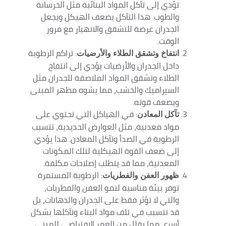
تؤدي إلى تآكل المواد البنائية مثل الخرسانة
والطوب. هذا التآكل يضعف الهيكل ويجعل
الجدران عرضة للتشقق والانهيار مع مرور
الوقت.
: تراكم الرطوبة
انتفاخ وتشقق الطلاء والأرضيات
داخل الجدران والأرضيات يؤدي إلى انتفاخ
الطلاء وتشقق المواد الملاصقة للجدران مثل
السيراميك والخشب، مما يشوه مظهر المبنى
ويضعف قوته.
: في الهياكل التي تحتوي على
تآكل المعادن
مواد معدنية، مثل العوارض الحديدية، تتسبب
الرطوبة في الصدأ وتآكل المعادن. هذا يؤدي
إلى ضعف القوة الهيكلية لتلك المكونات
المعدنية، مما قد يتطلب إصلاحات مكلفة.
: الرطوبة المستمرة
ظهور العفن والفطريات
توفر بيئة مناسبة لنمو العفن والفطريات،
والتي لا تؤثر فقط على الجدران والدهانات، بل
قد تتسبب في تلف مواد البناء وتآكلها بشكل
أسرع، مما يقلل من العمر الافتراضي للمبنى.