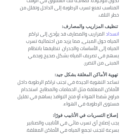
تكون موجودة. معالجة تلك الشقوق في الوقت
المناسب تمنع تسرب الرطوبة إلى الداخل وتقلل من
خطر التلف.
تنظيف المزاريب والمصارف:
انسداد
المزاريب والمصارف قد يؤدي إلى تراكم
المياه حول المبنى، مما يزيد من احتمالية تسرب
المياه إلى الأساسات والجدران. تنظيفها بانتظام
يسهم في تصريف المياه بشكل صحيح ويحمي
المبنى من التضرر.
تهوية الأماكن المغلقة بشكل جيد:
تساعد التهوية الجيدة في تجنب تراكم الرطوبة داخل
الأماكن المغلقة مثل الحمامات والمطابخ. استخدام
مراوح شفط الهواء أو فتح النوافذ يساهم في تقليل
مستوى الرطوبة في الهواء.
إصلاح التسربات في الأنابيب فورًا:
يجب إصلاح أي تسرب مائي في الأنابيب والصنابير
بسرعة لتجنب تجمع المياه في الأماكن المغلقة.