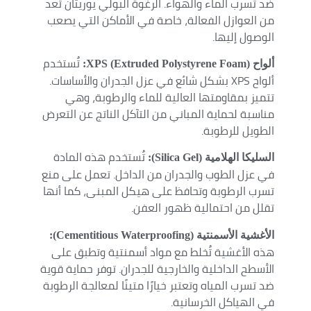
ضد تسرب الماء والهواء. الرغوة البولي يوريثان تعد
من العوازل الفعالة، خاصة في الأماكن التي يصعب
الوصول إليها.
تُستخدم
ألواح XPS (Extruded Polystyrene Foam):
ألواح XPS بشكل شائع في عزل الجدران والأساسات.
تتميز بمقاومتها العالية للماء والرطوبة، وهي
مناسبة لحماية المباني من التآكل الناتج عن التعرض
الطويل للرطوبة.
تُستخدم هذه المادة
السليكا الهلامية (Silica Gel):
في عزل الطوب والجدران من الداخل. تعمل على منع
تسرب الرطوبة وتحافظ على هيكل المبنى، كما أنها
تقلل من احتمالية ظهور العفن.
الأغشية الأسمنتية (Cementitious Waterproofing):
هذه الأغشية تُخلط مع مواد أسمنتية وتطبق على
الأسطح الداخلية والخارجية للجدران. توفر حماية قوية
ضد تسرب المياه وتعتبر خيارًا متينًا لمعالجة الرطوبة
في الهياكل الخرسانية.