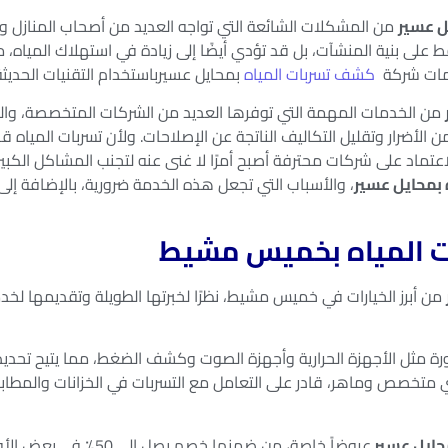
ل عسير
من المشكلات الشائعة التي تواجه العديد من أصحاب المنازل و
ط على بنية المنشآت، بل قد تؤدي أيضًا إلى زيادة في استهلاك المياه، 
دمات شركة
كشف تسربات المياه
بمحايل عسيرباستخدام التقنيات الحديثة 
من الخدمات المهمة التي توفرها العديد من الشركات المتخصصة، والت
 الأضرار وتقليل التكاليف الناتجة عن الإصلاحات. ولأن تسربات المياه
الاعتماد على شركات محترفة أصبح أمرًا لا غنى عنه لتجنب المشاكل الك
بمحايل عسير
، والأسباب التي تجعل هذه الخدمة ضرورية، بالإضافة إلى 
 المياه بخميس مشيط
من أبرز الخيارات في خميس مشيط، نظرًا لخبرتها الطويلة وتقديمها ل
طورة مثل الأجهزة الحرارية وأجهزة الصوت وكشف الضغط، مما يتيح تحدي
ني متخصص وماهر، قادر على التعامل مع التسربات في الخزانات والمطابخ
حايل عسير
عروضاً خاصة، من ضمنها خصم يصل إلى 50
٪
في بعض الأو