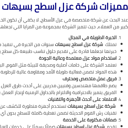
مميزات شركة عزل اسطح بسيهات
عند البحث عن شركة متخصصة في عزل الأسطح، لا يكفي أن تكون الخدمة 
كبير من العملاء، حيث تتميز الشركة بمجموعة من المزايا التي تجعلها
الخبرة الطويلة في المجال
تمتلك
شركة عزل اسطح بسيهات
سنوات من الخبرة في تنفيذ مش
خبرتها تجعلها قادرة على تقديم حلول تناسب طبيعة كل سطح 
استخدام مواد عزل معتمدة وعالية الجودة
تعتمد الشركة على خامات أصلية وصديقة للبيئة مثل الفوم، البيت
هذه المواد تضمن فعالية طويلة الأمد ومقاومة عالية للرطوبة وا
فريق عمل متخصص ومحترف
يضم طاقمها مهندسين وفنيين مدربين على أحدث طرق العزل.
الفريق يتميز بالاحترافية والالتزام بالجداول الزمنية لإنجاز العم
الاعتماد على أحدث الأجهزة والتقنيات
شركة عزل اسطح بسيهات
تستخدم أجهزة متطورة للكشف عن أما
تقنيات رش الفوم الحديثة تضمن تغطية كاملة للسطح بدون أي ف
ضمانات مكتوبة على الخدمة
تقدم
شركة عزل اسطح بسيهات
ضمانًا رسميًا على خدمات العزل