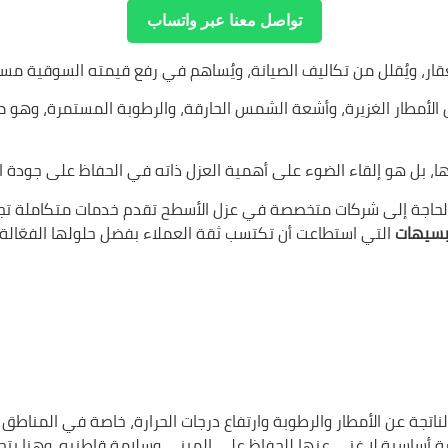
تواصل معنا عبر واتساب
عقار، ويُقلل من تكاليف الصيانة، ويُساهم في رفع قيمته السوقية مستق
ة مثل الأمطار الغزيرة، وأشعة الشمس الحارقة، والرطوبة المستمرة، وه
 بل هو إلقاء الضوء على أهمية العزل ذاته في الحفاظ على جودة الح
 الحاجة إلى شركات متخصصة في عزل الأسطح تقدم خدمات متكاملة تجمع 
سيهات
التي استطاعت أن تكتسب ثقة العملاء بفضل حلولها الفعّالة 
اتجة عن الأمطار والرطوبة وارتفاع درجات الحرارة، خاصة في المناطق
ورة أساسية لا غنى عنها للحفاظ على المبنى وسلامة قاطنيه. وهنا يت