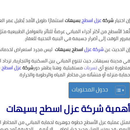
إن اختيار
شركة
عزل
اسطح
بسيهات
استثمارًا طويل الأمد يُطيل عمر ال
تُعَدّ الأسطح من أكثر أجزاء المباني عرضةً للتأثر بالعوامل الطبيعي
بمرور الوقت إلى أضرار جسيمة في البنية التحتية للعقار.
إن الحديث عن
شركة عزل
اسطح بسيهات
ليس مجرد استعراض لخدماتها،
في مدينة بسيهات، حيث تتنوع المباني بين السكنية والتجارية، تزداد
متطورة تمنع أي
تسربات
مستقبلية. وهنا يظهر دور
شركة
عزل اسطح
ب
حماية منزله أو منشأته من مخاطر المياه والرطوبة والحرارة.
جدول المحتويات
أهمية شركة عزل اسطح بسيهات
تمثل عملية عزل الأسطح خطوة جوهرية لحماية المباني من المخاطر الن
البعض قد يعتبر العزل مجرد خيار إضافي، إلا أنه في الحقيقة يُعد ضر