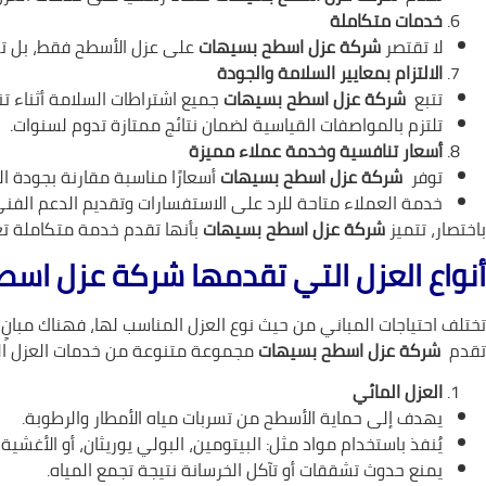
خدمات متكاملة
لا تقتصر
شركة عزل اسطح بسيهات
على عزل الأسطح فقط، بل تقدم
الالتزام بمعايير السلامة والجودة
تتبع
شركة عزل اسطح بسيهات
جميع اشتراطات السلامة أثناء تن
تلتزم بالمواصفات القياسية لضمان نتائج ممتازة تدوم لسنوات.
أسعار تنافسية وخدمة عملاء مميزة
توفر
شركة عزل اسطح بسيهات
أسعارًا مناسبة مقارنة بجودة ا
خدمة العملاء متاحة للرد على الاستفسارات وتقديم الدعم الفني
باختصار، تتميز
شركة عزل اسطح بسيهات
بأنها تقدم خ
دمة متكاملة تعت
أنواع العزل التي تقدمها شركة عزل اس
تختلف احتياجات المباني من حيث نوع العزل المناسب لها، فهناك مبانٍ تح
تقدم
شركة عزل اسطح بسيهات
مجموعة متنوعة من خدمات العزل الت
العزل المائي
يهدف إلى حماية الأسطح من تسربات مياه الأمطار والرطوبة.
يُنفذ باستخدام مواد مثل: البيتومين، البولي يوريثان، أو الأغشية ا
يمنع حدوث تشققات أو تآكل الخرسانة نتيجة تجمع المياه.