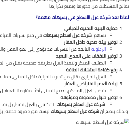
تعالج المشكلات من جذورها وتمنع تكرارها.
لماذا تعد شركة عزل الأسطح في بسيهات مهمة؟
حماية البنية التحتية للمباني
تسهم
شركة عزل اسطح بسيهات
في منع تسربات المياه 
توفير بيئة صحية داخل العقار
الرطوبة
الناتجة عن التسربات قد تؤدي إلى نمو العفن وا
توفير النفقات على المدى البعيد
الكشف المبكر وتنفيذ العزل بطريقة صحيحة يقلل من الح
رفع كفاءة استهلاك الطاقة
العزل الحراري يقلل من تسرب الحرارة داخل المبنى، مما 
زيادة العمر الافتراضي للعقار
بفضل العزل المحكم، يصبح المبنى أكثر مقاومة للعوامل ا
توفير حلول مضمونة وموثوقة
شركة عزل اسطح بسيهات
لا تكتفي بالعزل فقط، بل تقدم 
وبذلك يتضح أن
شركة عزل اسطح بسيهات
ليست مجرد مزود خدمة، ب