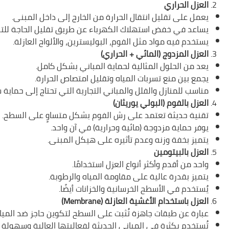
العزل الحراري
يعمل على تقليل انتقال الحرارة من الخارج إلى داخل المبنى.
يساعد في خفض استهلاك الكهرباء عن طريق تقليل الحاجة للت
يستخدم فيه مواد مثل الفوم، البوليسترين، والألواح العازلة.
العزل المزدوج (المائي + الحراري)
يعد من الحلول المثالية لحماية المباني بشكل كامل.
يجمع بين منع تسربات المياه وتقليل امتصاص الحرارة.
مناسب للمنازل والفلل والمباني التجارية التي تحتاج إلى حماية 
العزل بالفوم (البولي يوريثان)
تقنية حديثة تعتمد على رش الفوم بشكل متساوٍ على السطح.
يوفر حماية مزدوجة (مائية وحرارية) في آن واحد.
يتميز بخفة وزنه وعدم تأثيره على هيكل المبنى.
العزل بالبيتومين
واحد من أقدم وأكثر أنواع العزل استخدامًا.
يتميز بقدرة عالية على مقاومة المياه والرطوبة.
يُستخدم في الأسطح الخرسانية والخزانات أيضًا.
العزل باستخدام الأغشية العازلة (Membrane)
عبارة عن طبقات جاهزة تُثبت على السطح لتكوين حاجز ضد المياه
تُستخدم بكثرة في المباني الحديثة لفعاليتها العالية وسهولة ت