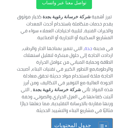
تواصل معنا عبر واتساب
تبرز أهمية
كخيار موثوق
شركة خرسانة رغوية بجدة
يقدم خدمات متكاملة باستخدام أحدث المعدات
والخبرات الفنية، لتلبية احتياجات العملاء سواء في
المشاريع السكنية أو التجارية أو الصناعية.
في مدينة
جدة
، التي تتميز بمناخها الحار والرطب،
ازدادت الحاجة إلى حلول مبتكرة لتقليل استهلاك
الطاقة وحماية المباني من عوامل الحرارة
والرطوبة،مع التطور الكبير في تقنيات البناء، أصبحت
الحاجة ملحّة لاستخدام مواد حديثة تحقق معادلة
الجودة العالية مع التوفير في التكاليف. ومن أبرز
هذه المواد تأتي
، التي
شركة خرسانة رغوية بجدة
أثبتت كفاءتها في العزل الحراري والصوتي، وخفة
وزنها مقارنة بالخرسانة التقليدية، مما جعلها خيارًا
مثاليًا في مشاريع البناء والتشييد الحديثة.
جدول المحتويات