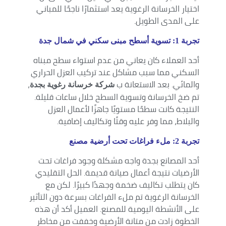
اختيار الخرسانة الرغوية يعد استثمارًا ناجحًا للمباني
على المدى الطويل.
تجربة 1: تسوية أسطح مبنى سكني في شمال جدة
أحد العملاء كان يعاني من عدم استواء سطح مبناه
السكني مما سبب مشاكل عند تركيب العزل الحراري
والمائي. بعد الاستعانة ب
،
شركة خرسانة رغوية بجدة
تم ضخ الخرسانة وتسوية السطح خلال ساعات قليلة.
النتيجة كانت سطحًا مستويًا جاهزًا لأعمال العزل
والبلاط، مما وفر عليه وقتًا وتكاليف إضافية.
تجربة 2: ملء فراغات تحت أرضية مصنع
أحد المصانع بجدة واجه مشكلة وجود فراغات تحت
الأرضيات نتيجة أعمال صيانة قديمة. الحل التقليدي
كان يتطلب تكاليف ضخمة وجهدًا كبيرًا. لكن مع
الخرسانة الرغوية تم ملء الفراغات بسرعة دون التأثير
على الأنشطة اليومية للمصنع. العميل أكد أن هذه
الخطوة زادت من متانة الأرضية وخففت من مخاطر