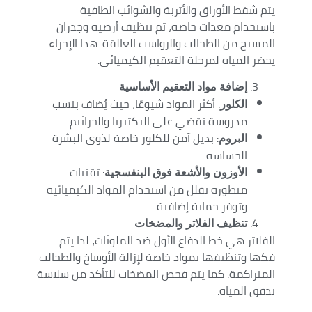
يتم شفط الأوراق والأتربة والشوائب الطافية
باستخدام معدات خاصة، ثم تنظيف أرضية وجدران
المسبح من الطحالب والرواسب العالقة. هذا الإجراء
يحضر المياه لمرحلة التعقيم الكيميائي.
إضافة مواد التعقيم الأساسية
: أكثر المواد شيوعًا، حيث يُضاف بنسب
الكلور
مدروسة تقضي على البكتيريا والجراثيم.
: بديل آمن للكلور خاصة لذوي البشرة
البروم
الحساسة.
: تقنيات
الأوزون والأشعة فوق البنفسجية
متطورة تقلل من استخدام المواد الكيميائية
وتوفر حماية إضافية.
تنظيف الفلاتر والمضخات
الفلاتر هي خط الدفاع الأول ضد الملوثات، لذا يتم
فكها وتنظيفها بمواد خاصة لإزالة الأوساخ والطحالب
المتراكمة. كما يتم فحص المضخات للتأكد من سلاسة
تدفق المياه.