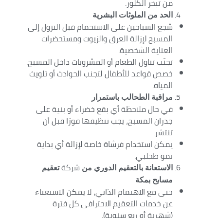
من تبخر الكلور.
الحد من الملوثات البشرية
شجع السباحين على الاستحمام قبل النزول إلى
المسبح لإزالة العرق والزيوت ومستحضرات
العناية الشخصية.
تجنّب تناول الطعام أو المشروبات داخل المسبح.
خصص قواعد للأطفال لتجنب الحوادث أو تلويث
المياه.
مراقبة الطحالب باستمرار
في حال ملاحظة أي بقع خضراء أو بنية على
جدران المسبح، يجب تنظيفها فورًا قبل أن
تنتشر.
يمكن استخدام فرشاة خاصة لإزالة أي بداية
نمو طحلبي.
شركة
الاستعانة بالتعقيم الدوري من
تعقيم
مسابح بمكة
حتى مع الاهتمام الذاتي، لا يمكن الاستغناء
عن خدمات التعقيم الاحترافي كل فترة
(شهرية أو ربع سنوية).