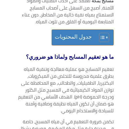
تعتمد على أحدث التقنيات والمواد
مسابح بمكة
الآمنة، أصبح من السهل على أصحاب المسابح
الاستمتاع بمياه نقية خالية من المخاطر، دون عناء
المتابعة اليومية أو القلق من تلوث المياه.
جدول المحتويات
ما هو تعقيم المسابح ولماذا هو ضروري؟
تعقيم المسابح هو عملية معالجة وتنقية المياه
بطرق علمية مدروسة للتخلص من الميكروبات،
البكتيريا، الطفيليات، والطحالب، مع المحافظة على
توازن المواد الكيميائية في المسبح مثل الكلور
ودرجة الحموضة (pH). الهدف الأساسي من التعقيم
هو ضمان أن تكون المياه نظيفة وصافية وآمنة
للسباحة والاستخدام اليومي.
تكمن ضرورة التعقيم في أن مياه المسبح، خاصة
في مدينة حارة مثل مكة المكرمة، معرضة بشكل