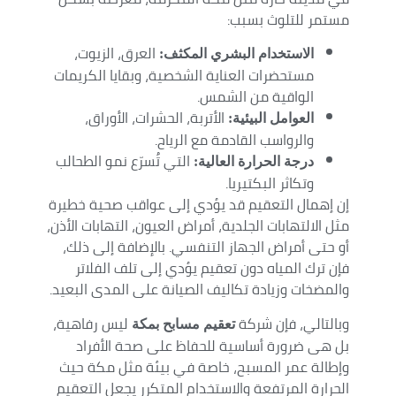
مستمر للتلوث بسبب:
العرق، الزيوت،
الاستخدام البشري المكثف:
مستحضرات العناية الشخصية، وبقايا الكريمات
الواقية من الشمس.
الأتربة، الحشرات، الأوراق،
العوامل البيئية:
والرواسب القادمة مع الرياح.
التي تُسرّع نمو الطحالب
درجة الحرارة العالية:
وتكاثر البكتيريا.
إن إهمال التعقيم قد يؤدي إلى عواقب صحية خطيرة
مثل الالتهابات الجلدية، أمراض العيون، التهابات الأذن،
أو حتى أمراض الجهاز التنفسي. بالإضافة إلى ذلك،
فإن ترك المياه دون تعقيم يؤدي إلى تلف الفلاتر
والمضخات وزيادة تكاليف الصيانة على المدى البعيد.
وبالتالي، فإن شركة
ليس رفاهية،
تعقيم مسابح بمكة
بل هى ضرورة أساسية للحفاظ على صحة الأفراد
وإطالة عمر المسبح، خاصة في بيئة مثل مكة حيث
الحرارة المرتفعة والاستخدام المتكرر يجعل التعقيم