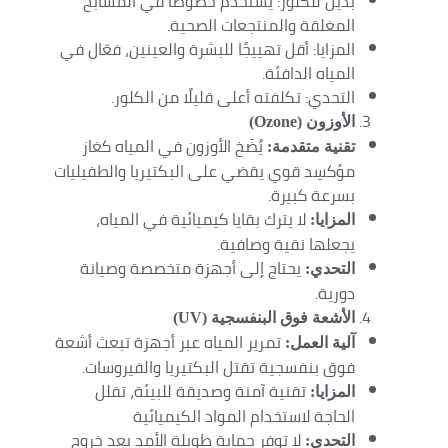
بديل للكلور: يُستخدم خصوصًا في المسابح
المغلقة والمنتجعات الصحية.
المزايا: أقل تهييجًا للبشرة والعينين، فعّال في
المياه الدافئة.
التحدي: تكلفته أعلى قليلًا من الكلور.
الأوزون (Ozone)
يُضَخ الأوزون في المياه كغاز
تقنية متقدمة:
مؤكسِد قوي يقضي على البكتيريا والطفيليات
بسرعة كبيرة.
لا يترك بقايا كيميائية في المياه،
المزايا:
يجعلها نقية وصافية.
يحتاج إلى أجهزة متخصصة وصيانة
التحدي:
دورية.
الأشعة فوق البنفسجية (UV)
تمرير المياه عبر أجهزة تبعث أشعة
آلية العمل:
فوق بنفسجية تقتل البكتيريا والفيروسات.
تقنية آمنة وصديقة للبيئة، تقلل
المزايا:
الحاجة لاستخدام المواد الكيميائية
لا توفر حماية طويلة الأمد بعد خروج
التحدي: