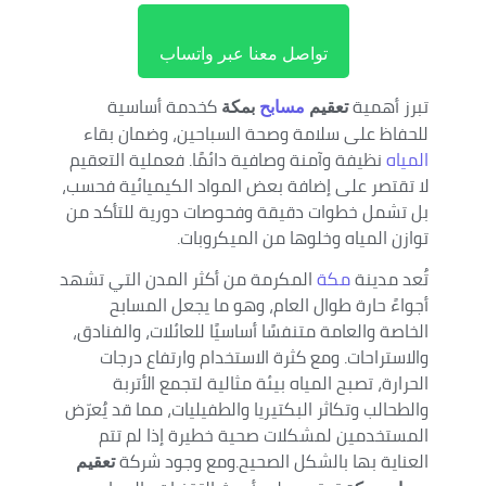
تواصل معنا عبر واتساب
تبرز أهمية
كخدمة أساسية
تعقيم
مسابح
بمكة
للحفاظ على سلامة وصحة السباحين، وضمان بقاء
المياه
نظيفة وآمنة وصافية دائمًا. فعملية التعقيم
لا تقتصر على إضافة بعض المواد الكيميائية فحسب،
بل تشمل خطوات دقيقة وفحوصات دورية للتأكد من
توازن المياه وخلوها من الميكروبات.
تُعد مدينة
مكة
المكرمة من أكثر المدن التي تشهد
أجواءً حارة طوال العام، وهو ما يجعل المسابح
الخاصة والعامة متنفسًا أساسيًا للعائلات، والفنادق،
والاستراحات. ومع كثرة الاستخدام وارتفاع درجات
الحرارة، تصبح المياه بيئة مثالية لتجمع الأتربة
والطحالب وتكاثر البكتيريا والطفيليات، مما قد يُعرّض
المستخدمين لمشكلات صحية خطيرة إذا لم تتم
العناية بها بالشكل الصحيح.ومع وجود شركة
تعقيم