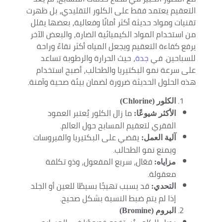
التعقيم يعتمد فقط على الكلور التقليدي، بل ظهرت
تقنيات ومواد حديثة أكثر أمانًا وفعالية، بعضها يقلل
من استخدام المواد الكيميائية الضارة، والبعض الآخر
يرفع كفاءة التعقيم ويجعل المياه أكثر نقاءً وراحة
للسباحين. في
جدة
، حيث الحرارة والرطوبة تساعد
على سرعة نمو البكتيريا والطحالب، أصبح استخدام
هذه الحلول الحديثة ضرورة لضمان بيئة صحية وآمنة.
الكلور (Chlorine)
ما زال الكلور يُعتبر العمود
الأكثر شيوعًا:
الفقري لتعقيم المسابح حول العالم.
يقضي على البكتيريا والفيروسات
آلية العمل:
ويمنع نمو الطحالب.
فعّال، سريع المفعول، وذو تكلفة
مزاياه:
معقولة.
قد يسبب تهيجًا بسيطًا للعين أو الجلد
التحدي:
إذا لم يتم ضبط النسبة بشكل صحيح.
البروم (Bromine)