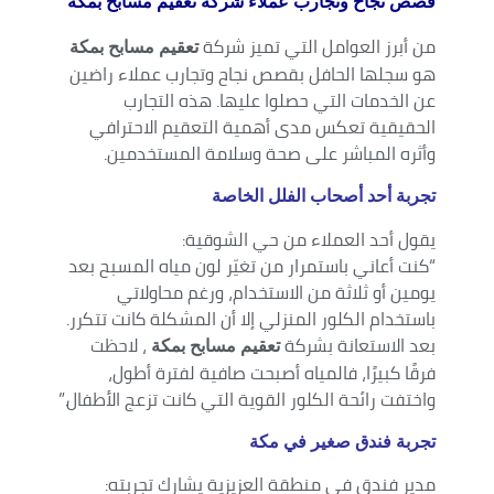
قصص نجاح وتجارب عملاء شركة تعقيم مسابح بمكة
من أبرز العوامل التي تميز شركة
تعقيم مسابح بمكة
هو سجلها الحافل بقصص نجاح وتجارب عملاء راضين
عن الخدمات التي حصلوا عليها. هذه التجارب
الحقيقية تعكس مدى أهمية التعقيم الاحترافي
وأثره المباشر على صحة وسلامة المستخدمين.
تجربة أحد أصحاب الفلل الخاصة
يقول أحد العملاء من حي الشوقية:
“كنت أعاني باستمرار من تغيّر لون مياه المسبح بعد
يومين أو ثلاثة من الاستخدام، ورغم محاولاتي
باستخدام الكلور المنزلي إلا أن المشكلة كانت تتكرر.
بعد الاستعانة بشركة
، لاحظت
تعقيم مسابح بمكة
فرقًا كبيرًا، فالمياه أصبحت صافية لفترة أطول،
واختفت رائحة الكلور القوية التي كانت تزعج الأطفال.”
تجربة فندق صغير في مكة
مدير فندق في منطقة العزيزية يشارك تجربته: