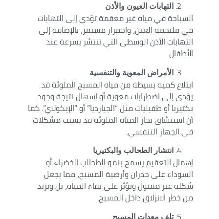
التهابات العيون والأذن
السباحة في مياه غير معقمة تؤدي إلى التهابات
في ملتحمة العين، واحمرار مستمر، بالإضافة إلى
التهابات الأذن الوسطى التي تنتشر بسرعة عند
الأطفال.
الأمراض المعوية والتنفسية
ابتلاع كمية بسيطة من مياه المسبح الملوثة قد
يؤدي إلى اضطرابات معوية أو إسهال نتيجة وجود
بكتيريا أو طفيليات مثل “الجيارديا” أو “الإيكولاي”. كما
أن استنشاق بخار المياه الملوثة قد يسبب مشكلات
في الجهاز التنفسي.
انتشار الطحالب والبكتيريا
إهمال التعقيم يسمح بنمو الطحالب الخضراء أو
السوداء على جدران وأرضية المسبح، مما يجعل
شكله غير مقبول ويؤثر على نقاء المياه، بل ويزيد
من خطر الانزلاق داخل المسبح.
تلف معدات المسبح