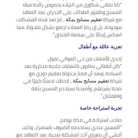
“كنا نتلقى شكاوى من النزلاء بخصوص رائحة مياه
المسبح وظهور الطحالب على الجدران. بعد التعاقد
مع شركة
، لم تعد هذه المشكلات
تعقيم مسابح بمكة
موجودة، بل إن رضا العملاء ارتفع بشكل ملحوظ، مما
انعكس إيجابًا على سمعة الفندق.”
تجربة عائلة مع أطفال
إحدى الأمهات من حي العوالي تقول:
“كان أطفالي يصابون بالتهابات جلدية متكررة بعد
السباحة. وبعد أن قمنا بجدولة تعقيم دوري مع
شركة
، لاحظت تحسنًا كبيرًا في
تعقيم مسابح بمكة
صحة بشرتهم، وأصبحنا نستخدم المسبح بثقة
واطمئنان.”
تجربة استراحة خاصة
صاحب استراحة في مكة يوضح:
“المسبح عندي يستخدمه الضيوف باستمرار، وكنت
أخشى أن يتعرض أحد لمشكلة صحية. بعد التعاقد مع