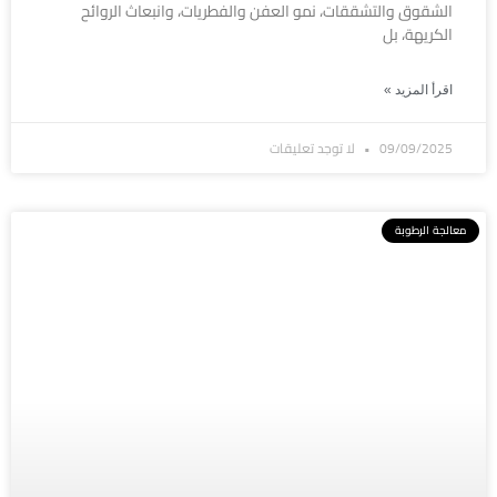
الشقوق والتشققات، نمو العفن والفطريات، وانبعاث الروائح
الكريهة، بل
اقرأ المزيد »
09/09/2025
لا توجد تعليقات
معالجة الرطوبة