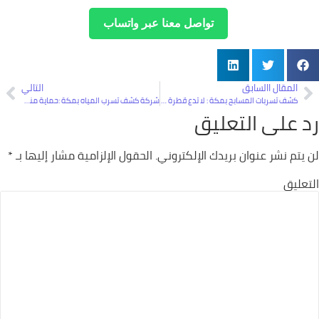
تواصل معنا عبر واتساب
المقال االسابق
التالي
كشف تسربات المسابح بمكة : لا تدع قطرة ماء تهدر أموالك
شركة كشف تسرب المياه بمكة :حماية منزلك من أضرار المياه
رد على التعليق
لن يتم نشر عنوان بريدك الإلكتروني.
الحقول الإلزامية مشار إليها بـ
*
التعليق