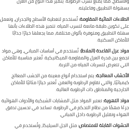
والأسطح، مما يمنع تسرب الرطوبة. يتميز هذا النوع من العزل
بسهولة التطبيق وفاعليته.
الطلاءات المائية المقاومة:
تُستخدم لتغطية الأسطح والجدران، وتعمل
على تكوين طبقة مانعة لتسرب المياه. تتميز هذه الطلاءات بأنها
سهلة التطبيق ومتوفرة بألوان مختلفة، مما يجعلها خيارًا جذابًا
للأماكن السكنية.
مواد عزل القاعدة (الملاط):
تُستخدم في أساسات المباني، وهي مواد
تجمع بين قدرة العزل والمقاومة الميكانيكية. تُعتبر مناسبة للأماكن
التي تتعرض لتسربات المياه من التربة.
الأخشاب المعالجة:
يتم استخدام أنواع معينة من الخشب المعالج
كيميائيًا، والتي تقاوم الرطوبة والعفن. تُعتبر خيارًا مثاليًا للأماكن
الخارجية والمناطق ذات الرطوبة العالية.
مواد التهوية:
تعتبر المواد مثل المشايات الشبكية والأدوات الهوائية
جزءًا مهمًا من نظام التحكم في الرطوبة. تساعد في تحسين تدفق
الهواء وتقليل الرطوبة داخل المباني.
الحشوات القابلة للامتصاص:
مثل الجل السيليكا، وتُستخدم في