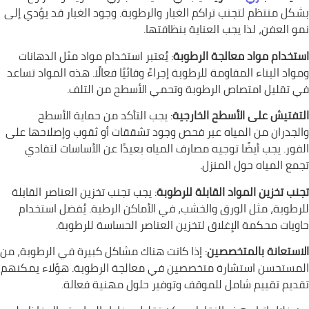
بشكل منتظم لتجنب تراكم الغبار والرطوبة. وجود الغبار قد يؤدي إلى
نمو العفن، لذا يجب العناية بنظافتها.
استخدام مواد معالجة الرطوبة
: يُعتبر استخدام مواد مثل الدهانات
ومواد البناء المقاومة للرطوبة إجراءً وقائيًا فعالًا. هذه المواد تساعد
في تقليل امتصاص الرطوبة وتحمي الأسطح من التلف.
التفتيش على الأسطح الخارجية
: يجب التأكد من حماية الأسطح
والجدران من المياه عبر فحص وجود تشققات أو ثقوب وإصلاحها على
الفور. يجب أيضًا توجيه مصارف المياه بعيدًا عن الأساسات لتفادي
تجمع المياه حول المنزل.
تجنب تخزين المواد القابلة للرطوبة
: يجب تجنب تخزين العناصر القابلة
للرطوبة، مثل الورق والخشب، في الأماكن الرطبة. يُفضل استخدام
حاويات محكمة الإغلاق لتخزين العناصر الحساسة للرطوبة.
الاستعانة بالمتخصصين
: إذا كانت هناك مشاكل كبيرة في الرطوبة، من
المستحسن استشارة متخصصين في معالجة الرطوبة. هؤلاء يمكنهم
تقديم تقييم شامل للموقف وتوفير حلول مهنية فعالة.