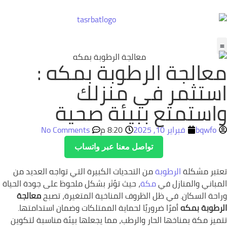
معالجة الرطوبة بمكه :
اتصل بنا
من نحن
السعودية لكشف تسربات المياه بجدة
استثمر في منزلك
واستمتع ببيئة صحية
bqwfo
فبراير 10, 2025
8:20 م
No Comments
تواصل معنا عبر واتساب
تعتبر مشكلة
الرطوبة
من التحديات الكبيرة التي تواجه العديد من
المباني والمنازل في
مكة
، حيث تؤثر بشكل ملحوظ على جودة الحياة
وراحة السكان. في ظل الظروف المناخية المتغيرة، تصبح
معالجة
الرطوبة بمكه
أمرًا ضروريًا لحماية الممتلكات وضمان استدامتها.
تتميز مكة بمناخها الحار والرطب، مما يجعلها بيئة مناسبة لتكوين