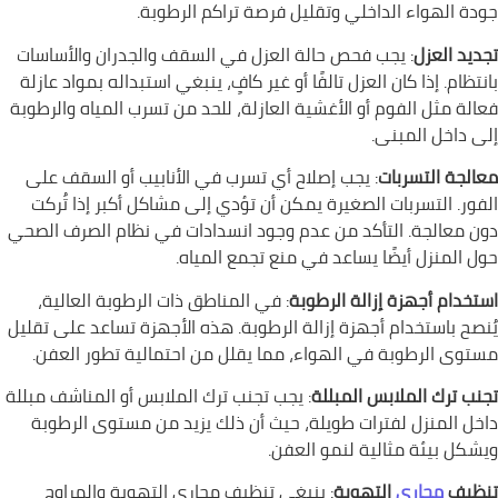
جودة الهواء الداخلي وتقليل فرصة تراكم الرطوبة.
تجديد العزل
: يجب فحص حالة العزل في السقف والجدران والأساسات
بانتظام. إذا كان العزل تالفًا أو غير كافٍ، ينبغي استبداله بمواد عازلة
فعالة مثل الفوم أو الأغشية العازلة، للحد من تسرب المياه والرطوبة
إلى داخل المبنى.
معالجة التسربات
: يجب إصلاح أي تسرب في الأنابيب أو السقف على
الفور. التسربات الصغيرة يمكن أن تؤدي إلى مشاكل أكبر إذا تُركت
دون معالجة. التأكد من عدم وجود انسدادات في نظام الصرف الصحي
حول المنزل أيضًا يساعد في منع تجمع المياه.
استخدام أجهزة إزالة الرطوبة
: في المناطق ذات الرطوبة العالية،
يُنصح باستخدام أجهزة إزالة الرطوبة. هذه الأجهزة تساعد على تقليل
مستوى الرطوبة في الهواء، مما يقلل من احتمالية تطور العفن.
تجنب ترك الملابس المبللة
: يجب تجنب ترك الملابس أو المناشف مبللة
داخل المنزل لفترات طويلة، حيث أن ذلك يزيد من مستوى الرطوبة
ويشكل بيئة مثالية لنمو العفن.
تنظيف
مجاري
التهوية
: ينبغي تنظيف مجاري التهوية والمراوح