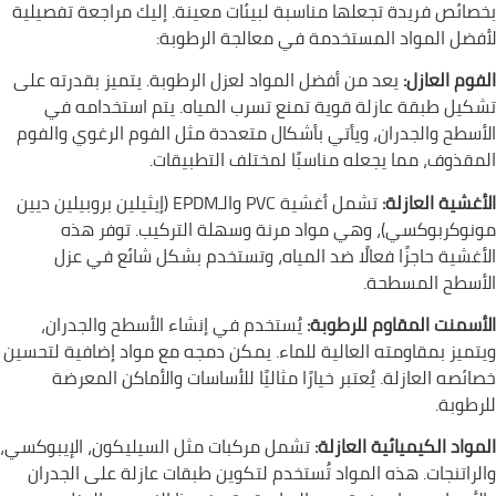
بخصائص فريدة تجعلها مناسبة لبيئات معينة. إليك مراجعة تفصيلية
لأفضل المواد المستخدمة في معالجة الرطوبة:
الفوم العازل:
يعد من أفضل المواد لعزل الرطوبة. يتميز بقدرته على
تشكيل طبقة عازلة قوية تمنع تسرب المياه. يتم استخدامه في
الأسطح والجدران، ويأتي بأشكال متعددة مثل الفوم الرغوي والفوم
المقذوف، مما يجعله مناسبًا لمختلف التطبيقات.
الأغشية العازلة:
تشمل أغشية PVC والـEPDM (إيثيلين بروبيلين ديين
مونوكربوكسي)، وهي مواد مرنة وسهلة التركيب. توفر هذه
الأغشية حاجزًا فعالًا ضد المياه، وتستخدم بشكل شائع في عزل
الأسطح المسطحة.
الأسمنت المقاوم للرطوبة:
يُستخدم في إنشاء الأسطح والجدران،
ويتميز بمقاومته العالية للماء. يمكن دمجه مع مواد إضافية لتحسين
خصائصه العازلة. يُعتبر خيارًا مثاليًا للأساسات والأماكن المعرضة
للرطوبة.
المواد الكيميائية العازلة:
تشمل مركبات مثل السيليكون، الإيبوكسي،
والراتنجات. هذه المواد تُستخدم لتكوين طبقات عازلة على الجدران