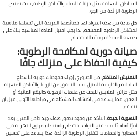
المناطق المغلقة مثل خزانات المياه والأماكن الرطبة، حيث تمتص
الرطوبة الزائدة من الجو.
كل مادة من هذه المواد لها خصائصها الفريدة التي تجعلها مناسبة
لمشاكل الرطوبة المختلفة، لذا يجب اختيار المادة المناسبة بناءً على
طبيعة المشكلة وبيئة الاستخدام.
صيانة دورية لمكافحة الرطوبة:
كيفية الحفاظ على منزلك جافًا
التفتيش المنتظم
: من الضروري إجراء فحوصات دورية للأسطح
الداخلية والخارجية للمنزل. يجب التحقق من الزوايا والأماكن المنعزلة
مثل خزائن الملابس للبحث عن علامات الرطوبة كالبقع المائية أو
العفن، مما يساعد في اكتشاف المشكلة في مراحلها الأولى قبل أن
تتفاقم.
التهوية الجيدة
: التأكد من وجود تدفق هواء جيد داخل المنزل يعد
أمرًا أساسيًا. يجب فتح النوافذ بانتظام واستخدام مراوح التهوية في
المطابخ والحمامات لتقليل الرطوبة الزائدة. هذا يساعد على تحسين