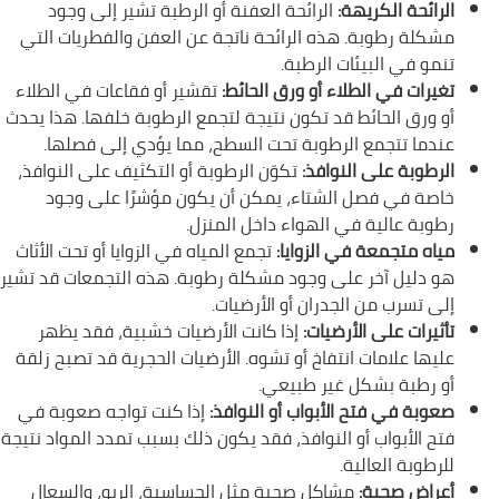
الرائحة الكريهة:
الرائحة العفنة أو الرطبة تشير إلى وجود
مشكلة رطوبة. هذه الرائحة ناتجة عن العفن والفطريات التي
تنمو في البيئات الرطبة.
تغيرات في الطلاء أو ورق الحائط:
تقشير أو فقاعات في الطلاء
أو ورق الحائط قد تكون نتيجة لتجمع الرطوبة خلفها. هذا يحدث
عندما تتجمع الرطوبة تحت السطح، مما يؤدي إلى فصلها.
الرطوبة على النوافذ:
تكوّن الرطوبة أو التكثيف على النوافذ،
خاصة في فصل الشتاء، يمكن أن يكون مؤشرًا على وجود
رطوبة عالية في الهواء داخل المنزل.
مياه متجمعة في الزوايا:
تجمع المياه في الزوايا أو تحت الأثاث
هو دليل آخر على وجود مشكلة رطوبة. هذه التجمعات قد تشير
إلى تسرب من الجدران أو الأرضيات.
تأثيرات على الأرضيات:
إذا كانت الأرضيات خشبية، فقد يظهر
عليها علامات انتفاخ أو تشوه. الأرضيات الحجرية قد تصبح زلقة
أو رطبة بشكل غير طبيعي.
صعوبة في فتح الأبواب أو النوافذ:
إذا كنت تواجه صعوبة في
فتح الأبواب أو النوافذ، فقد يكون ذلك بسبب تمدد المواد نتيجة
للرطوبة العالية.
أعراض صحية:
مشاكل صحية مثل الحساسية، الربو، والسعال