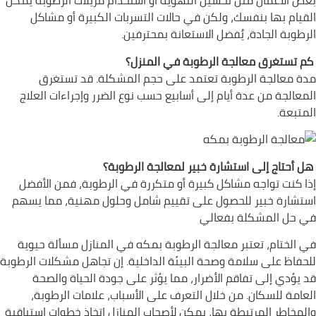
بعض الأعمال مثل تحسين التهوية أو استخدام مزيلات الرطوبة يمكن
القيام بها بنفسك، ولكن في حالات التسربات الكبيرة أو مشاكل
الرطوبة الجادة، يُفضل الاستعانة بمحترفين.
كم تستغرق معالجة الرطوبة في المنزل؟
مدة معالجة الرطوبة تعتمد على حجم المشكلة. قد تستغرق
المعالجة من عدة أيام إلى أسابيع حسب نوع الضرر وإجراءات العلاج
المتبعة.
هل أحتاج إلى استشارة خبير لمعالجة الرطوبة؟
إذا كنت تواجه مشاكل كبيرة أو متكررة في الرطوبة، فمن الأفضل
استشارة خبير للحصول على تقييم شامل وحلول مهنية، مما يسهم
في حل المشكلة بفعالي
في الختام، تعتبر معالجة الرطوبة بمكه في المنازل مسألة حيوية
للحفاظ على سلامة وصحة البيئة الداخلية. إن تجاهل مشكلات الرطوبة
قد يؤدي إلى تفاقم الأضرار، مما يؤثر على جودة الحياة والصحة
العامة للسكان. من خلال التعرف على الأسباب، علامات الرطوبة،
والمخاطر المرتبطة بها، يمكن لأصحاب المنازل اتخاذ خطوات استباقية