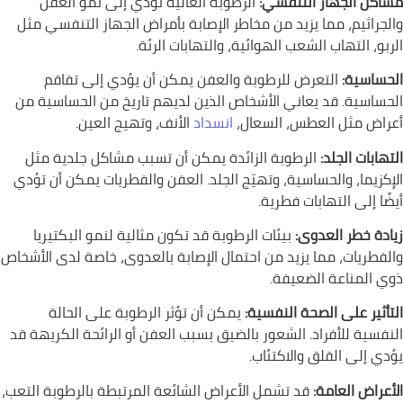
مشاكل الجهاز التنفسي:
الرطوبة العالية تؤدي إلى نمو العفن
والجراثيم، مما يزيد من مخاطر الإصابة بأمراض الجهاز التنفسي مثل
الربو، التهاب الشعب الهوائية، والتهابات الرئة.
الحساسية:
التعرض للرطوبة والعفن يمكن أن يؤدي إلى تفاقم
الحساسية. قد يعاني الأشخاص الذين لديهم تاريخ من الحساسية من
أعراض مثل العطس، السعال،
انسداد
الأنف، وتهيج العين.
التهابات الجلد:
الرطوبة الزائدة يمكن أن تسبب مشاكل جلدية مثل
الإكزيما، والحساسية، وتهيّج الجلد. العفن والفطريات يمكن أن تؤدي
أيضًا إلى التهابات فطرية.
زيادة خطر العدوى:
بيئات الرطوبة قد تكون مثالية لنمو البكتيريا
والفطريات، مما يزيد من احتمال الإصابة بالعدوى، خاصة لدى الأشخاص
ذوي المناعة الضعيفة.
التأثير على الصحة النفسية:
يمكن أن تؤثر الرطوبة على الحالة
النفسية للأفراد. الشعور بالضيق بسبب العفن أو الرائحة الكريهة قد
يؤدي إلى القلق والاكتئاب.
الأعراض العامة:
قد تشمل الأعراض الشائعة المرتبطة بالرطوبة التعب،