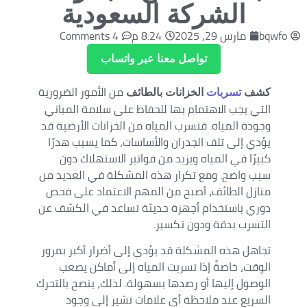
الشركة السعودية
bqwfo
مارس 29, 2025
8:24 م
4 Comments
تواصل معنا عبر واتساب
من الأمور الضرورية
كشف
تسربات
الخزانات بالطائف
التي يجب الاهتمام بها للحفاظ على سلامة المباني
وجودة المياه. فتسرب المياه من الخزانات الأرضية قد
يؤدي إلى تلف الجدران والأساسات، كما يسبب هدرًا
كبيرًا في المياه ويزيد من فواتير الاستهلاك دون
سبب واضح. ومع تكرار هذه المشكلة في العديد من
منازل الطائف، أصبح من المهم الاعتماد على فحص
دوري باستخدام أجهزة حديثة تساعد في الكشف عن
التسرب بدقة ودون تكسير.
تجاهل هذه المشكلة قد يؤدي إلى أضرار أكبر بمرور
الوقت، خاصةً إذا تسربت المياه إلى أماكن يصعب
الوصول إليها أو رصدها بسهولة. لذلك، ينصح بالتحرك
السريع عند ملاحظة أي علامات تشير إلى وجود