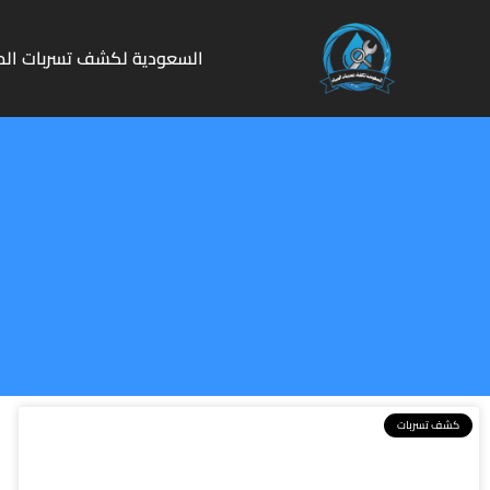
السعودية لكشف تسربات الم
كشف تسربات